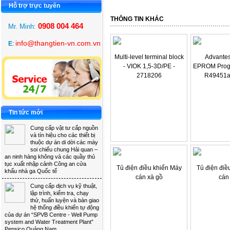
Hỗ trợ trực tuyến 
THÔNG TIN KHÁC 
0908 004 464
Mr. Minh: 
info@thangtien-vn.com.vn
E
:
Multi-level terminal block
Advante
- VIOK 1,5-3D/PE -
EPROM Prog
2718206
R49451a
Tin tức mới 
Cung cấp vật tư cấp nguồn 
và tín hiệu cho các thiết bị
thuộc dự án di dời các máy
soi chiếu chung Hải quan –
an ninh hàng không và các quầy thủ
tục xuất nhập cảnh Công an cửa
Tủ điện điều khiển Máy
Tủ điện điề
khẩu nhà ga Quốc tế
cán xà gồ
cán
Cung cấp dịch vụ kỹ thuật, 
lập trình, kiểm tra, chạy
thử, huấn luyện và bàn giao
hệ thống điều khiển tự động
của dự án “SPVB Centre - Well Pump
system and Water Treatment Plant”
Pepsico Quảng Nam