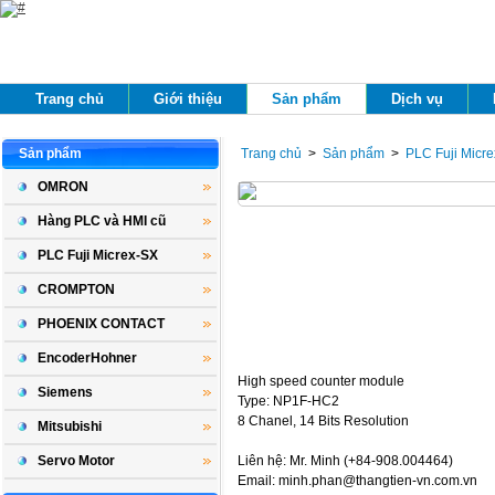
Trang chủ 
Giới thiệu 
Sản phẩm 
Dịch vụ 
Sản phẩm 
Trang chủ
> 
Sản phẩm
> 
PLC Fuji Micr
OMRON
Hàng PLC và HMI cũ
PLC Fuji Micrex-SX
CROMPTON
PHOENIX CONTACT
EncoderHohner
High speed counter module
Siemens
Type: NP1F-HC2
8 Chanel, 14 Bits Resolution
Mitsubishi
Servo Motor
Liên hệ: Mr. Minh (+84-908.004464)
Email: minh.phan@thangtien-vn.com.vn