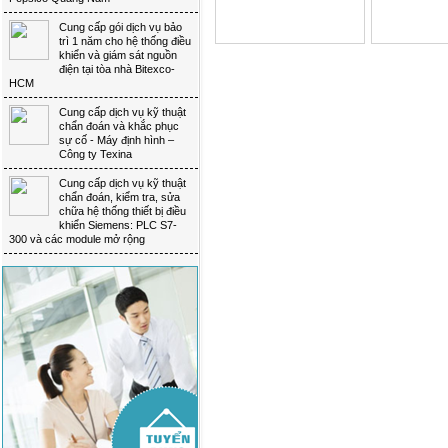
Cung cấp gói dịch vụ bảo 
trì 1 năm cho hệ thống điều
khiển và giám sát nguồn
điện tại tòa nhà Bitexco-
HCM
Cung cấp dịch vụ kỹ thuật 
chẩn đoán và khắc phục
sự cố - Máy định hình –
Công ty Texina
Cung cấp dịch vụ kỹ thuật 
chẩn đoán, kiểm tra, sửa
chữa hệ thống thiết bị điều
khiển Siemens: PLC S7-
300 và các module mở rộng