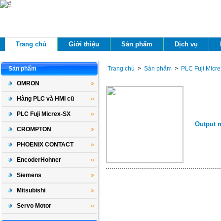
Trang chủ 
Giới thiệu 
Sản phẩm 
Dịch vụ 
Sản phẩm 
Trang chủ
> 
Sản phẩm
> 
PLC Fuji Micr
OMRON
Hàng PLC và HMI cũ
PLC Fuji Micrex-SX
Output 
CROMPTON
PHOENIX CONTACT
EncoderHohner
Siemens
Mitsubishi
Servo Motor