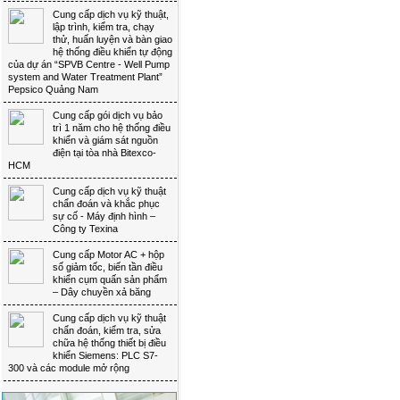
Cung cấp dịch vụ kỹ thuật, 
lập trình, kiểm tra, chạy
thử, huấn luyện và bàn giao
hệ thống điều khiển tự động
của dự án “SPVB Centre - Well Pump
system and Water Treatment Plant”
Pepsico Quảng Nam
Cung cấp gói dịch vụ bảo 
trì 1 năm cho hệ thống điều
khiển và giám sát nguồn
điện tại tòa nhà Bitexco-
HCM
Cung cấp dịch vụ kỹ thuật 
chẩn đoán và khắc phục
sự cố - Máy định hình –
Công ty Texina
Cung cấp Motor AC + hộp 
số giảm tốc, biến tần điều
khiển cụm quấn sản phẩm
– Dây chuyền xả băng
Cung cấp dịch vụ kỹ thuật 
chẩn đoán, kiểm tra, sửa
chữa hệ thống thiết bị điều
khiển Siemens: PLC S7-
300 và các module mở rộng