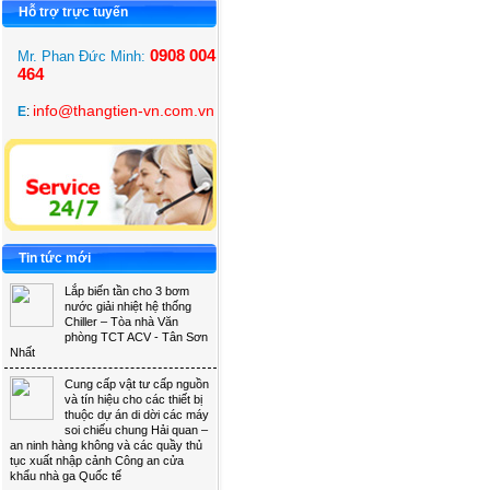
Hỗ trợ trực tuyến 
0908 004
Mr. Phan Đức Minh: 
464
info@thangtien-vn.com.vn
E
:
Tin tức mới 
Lắp biến tần cho 3 bơm 
nước giải nhiệt hệ thống
Chiller – Tòa nhà Văn
phòng TCT ACV - Tân Sơn
Nhất
Cung cấp vật tư cấp nguồn 
và tín hiệu cho các thiết bị
thuộc dự án di dời các máy
soi chiếu chung Hải quan –
an ninh hàng không và các quầy thủ
tục xuất nhập cảnh Công an cửa
khẩu nhà ga Quốc tế