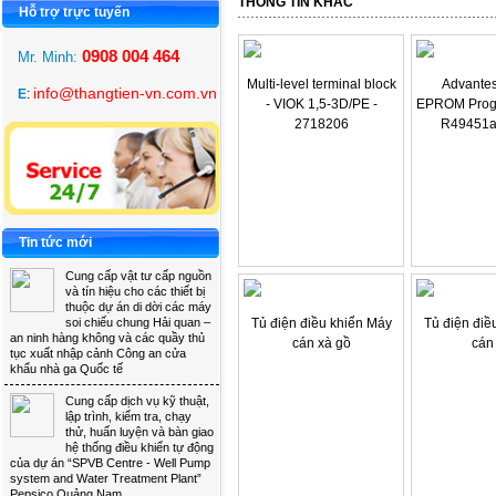
THÔNG TIN KHÁC 
Hỗ trợ trực tuyến 
0908 004 464
Mr. Minh: 
Multi-level terminal block
Advante
info@thangtien-vn.com.vn
E
:
- VIOK 1,5-3D/PE -
EPROM Prog
2718206
R49451a
Tin tức mới 
Cung cấp vật tư cấp nguồn 
và tín hiệu cho các thiết bị
thuộc dự án di dời các máy
soi chiếu chung Hải quan –
Tủ điện điều khiển Máy
Tủ điện điề
an ninh hàng không và các quầy thủ
cán xà gồ
cán
tục xuất nhập cảnh Công an cửa
khẩu nhà ga Quốc tế
Cung cấp dịch vụ kỹ thuật, 
lập trình, kiểm tra, chạy
thử, huấn luyện và bàn giao
hệ thống điều khiển tự động
của dự án “SPVB Centre - Well Pump
system and Water Treatment Plant”
Pepsico Quảng Nam