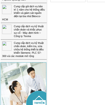
Cung cấp gói dịch vụ bảo 
trì 1 năm cho hệ thống điều
khiển và giám sát nguồn
điện tại tòa nhà Bitexco-
HCM
Cung cấp dịch vụ kỹ thuật 
chẩn đoán và khắc phục
sự cố - Máy định hình –
Công ty Texina
Cung cấp dịch vụ kỹ thuật 
chẩn đoán, kiểm tra, sửa
chữa hệ thống thiết bị điều
khiển Siemens: PLC S7-
300 và các module mở rộng