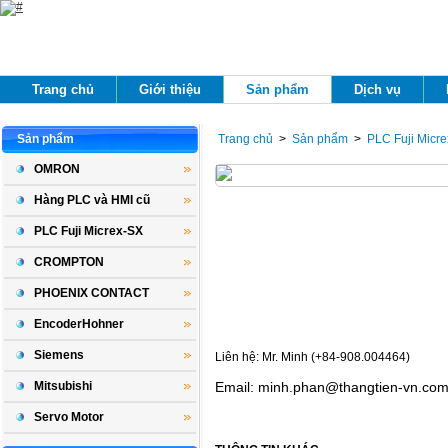
Trang chủ 
Giới thiệu 
Sản phẩm 
Dịch vụ 
Sản phẩm 
Trang chủ
> 
Sản phẩm
> 
PLC Fuji Micr
OMRON
Hàng PLC và HMI cũ
PLC Fuji Micrex-SX
CROMPTON
PHOENIX CONTACT
EncoderHohner
Siemens
Liên hệ: Mr. Minh (+84-908.004464)
Mitsubishi
Email:
minh.phan@thangtien-vn.com
Servo Motor