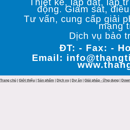
Thiết kế, lắp đặt, lập t
động. Giám sát, điều
Tư vấn, cung cấp giải p
mạng t
Dịch vụ bảo t
ĐT: - Fax: - H
Email: info@thangt
www.thang
Trang chủ
| 
Giới thiệu
| 
Sản phẩm
| 
Dịch vụ
| 
Dự án
| 
Giải pháp - Ứng dụng
| 
Down